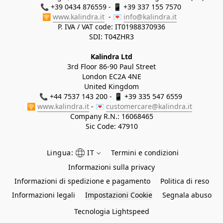
📞 +39 0434 876559 - 📱 +39 337 155 7570 

🛜 
www.kalindra.it
  - 💌 
info@kalindra.it
P. IVA / VAT code: IT01988370936
SDI: T04ZHR3
Kalindra Ltd
3rd Floor 86-90 Paul Street
London EC2A 4NE
United Kingdom
📞 +44 7537 143 200 - 📱 +39 335 547 6559 
🛜 
www.kalindra.it
 - 💌 
customercare@kalindra.it
Company R.N.:
16068465
Sic Code: 47910
Lingua:
IT
Termini e condizioni
Informazioni sulla privacy
Informazioni di spedizione e pagamento
Politica di reso
Informazioni legali
Impostazioni Cookie
Segnala abuso
Tecnologia Lightspeed