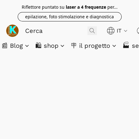
Riflettore puntato su
laser a 4 frequenze
per...
epilazione, foto stimolazione e diagnostica
IT
📰 Blog
🛍️ shop
🪧 il progetto
🏭 se