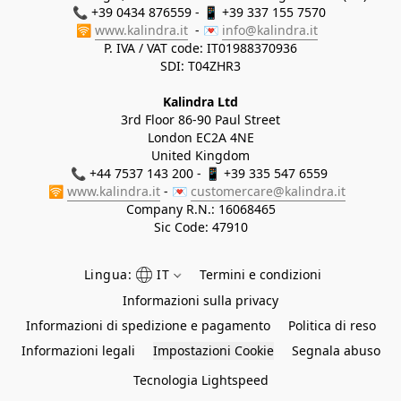
📞 +39 0434 876559 - 📱 +39 337 155 7570 

🛜 
www.kalindra.it
  - 💌 
info@kalindra.it
P. IVA / VAT code: IT01988370936
SDI: T04ZHR3
Kalindra Ltd
3rd Floor 86-90 Paul Street
London EC2A 4NE
United Kingdom
📞 +44 7537 143 200 - 📱 +39 335 547 6559 
🛜 
www.kalindra.it
 - 💌 
customercare@kalindra.it
Company R.N.:
16068465
Sic Code: 47910
Lingua:
IT
Termini e condizioni
Informazioni sulla privacy
Informazioni di spedizione e pagamento
Politica di reso
Informazioni legali
Impostazioni Cookie
Segnala abuso
Tecnologia Lightspeed