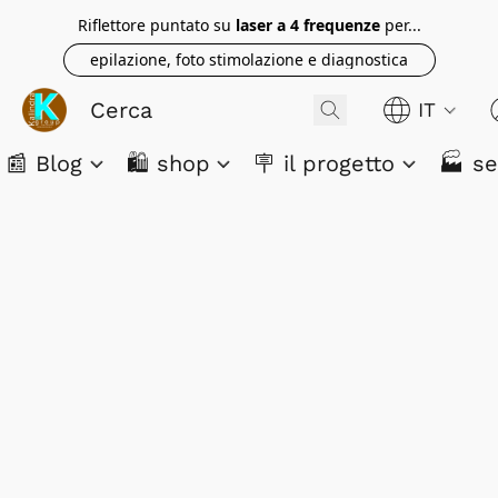
Riflettore puntato su
laser a 4 frequenze
per...
epilazione, foto stimolazione e diagnostica
IT
📰 Blog
🛍️ shop
🪧 il progetto
🏭 se