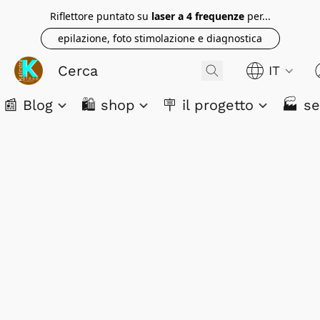
Riflettore puntato su
laser a 4 frequenze
per...
epilazione, foto stimolazione e diagnostica
IT
📰 Blog
🛍️ shop
🪧 il progetto
🏭 se