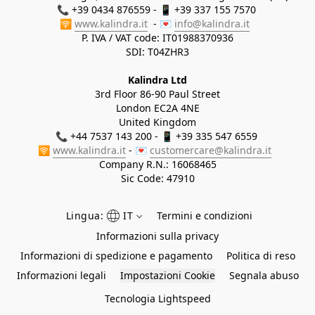
📞 +39 0434 876559 - 📱 +39 337 155 7570 

🛜 
www.kalindra.it
  - 💌 
info@kalindra.it
P. IVA / VAT code: IT01988370936
SDI: T04ZHR3
Kalindra Ltd
3rd Floor 86-90 Paul Street
London EC2A 4NE
United Kingdom
📞 +44 7537 143 200 - 📱 +39 335 547 6559 
🛜 
www.kalindra.it
 - 💌 
customercare@kalindra.it
Company R.N.:
16068465
Sic Code: 47910
Lingua:
IT
Termini e condizioni
Informazioni sulla privacy
Informazioni di spedizione e pagamento
Politica di reso
Informazioni legali
Impostazioni Cookie
Segnala abuso
Tecnologia Lightspeed