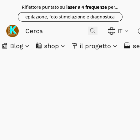
Riflettore puntato su
laser a 4 frequenze
per...
epilazione, foto stimolazione e diagnostica
IT
📰 Blog
🛍️ shop
🪧 il progetto
🏭 se