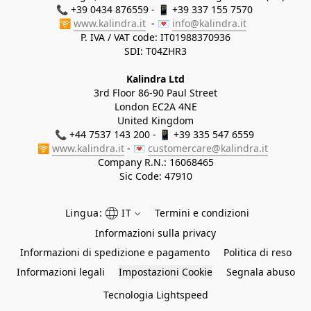
📞 +39 0434 876559 - 📱 +39 337 155 7570 

🛜 
www.kalindra.it
  - 💌 
info@kalindra.it
P. IVA / VAT code: IT01988370936
SDI: T04ZHR3
Kalindra Ltd
3rd Floor 86-90 Paul Street
London EC2A 4NE
United Kingdom
📞 +44 7537 143 200 - 📱 +39 335 547 6559 
🛜 
www.kalindra.it
 - 💌 
customercare@kalindra.it
Company R.N.:
16068465
Sic Code: 47910
Lingua:
IT
Termini e condizioni
Informazioni sulla privacy
Informazioni di spedizione e pagamento
Politica di reso
Informazioni legali
Impostazioni Cookie
Segnala abuso
Tecnologia Lightspeed