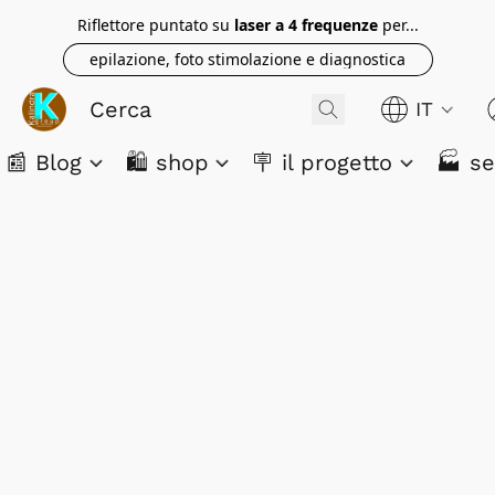
Riflettore puntato su
laser a 4 frequenze
per...
epilazione, foto stimolazione e diagnostica
IT
📰 Blog
🛍️ shop
🪧 il progetto
🏭 se