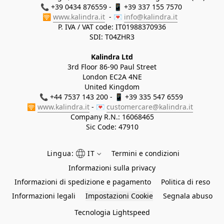
📞 +39 0434 876559 - 📱 +39 337 155 7570 

🛜 
www.kalindra.it
  - 💌 
info@kalindra.it
P. IVA / VAT code: IT01988370936
SDI: T04ZHR3
Kalindra Ltd
3rd Floor 86-90 Paul Street
London EC2A 4NE
United Kingdom
📞 +44 7537 143 200 - 📱 +39 335 547 6559 
🛜 
www.kalindra.it
 - 💌 
customercare@kalindra.it
Company R.N.:
16068465
Sic Code: 47910
Lingua:
IT
Termini e condizioni
Informazioni sulla privacy
Informazioni di spedizione e pagamento
Politica di reso
Informazioni legali
Impostazioni Cookie
Segnala abuso
Tecnologia Lightspeed