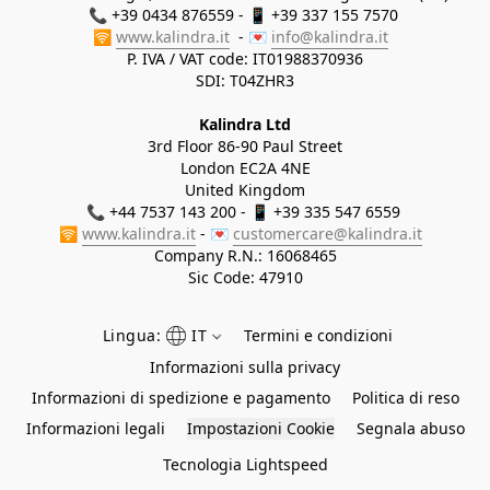
📞 +39 0434 876559 - 📱 +39 337 155 7570 

🛜 
www.kalindra.it
  - 💌 
info@kalindra.it
P. IVA / VAT code: IT01988370936
SDI: T04ZHR3
Kalindra Ltd
3rd Floor 86-90 Paul Street
London EC2A 4NE
United Kingdom
📞 +44 7537 143 200 - 📱 +39 335 547 6559 
🛜 
www.kalindra.it
 - 💌 
customercare@kalindra.it
Company R.N.:
16068465
Sic Code: 47910
Lingua:
IT
Termini e condizioni
Informazioni sulla privacy
Informazioni di spedizione e pagamento
Politica di reso
Informazioni legali
Impostazioni Cookie
Segnala abuso
Tecnologia Lightspeed