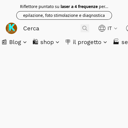
Riflettore puntato su
laser a 4 frequenze
per...
epilazione, foto stimolazione e diagnostica
IT
📰 Blog
🛍️ shop
🪧 il progetto
🏭 se