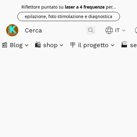
Riflettore puntato su
laser a 4 frequenze
per...
epilazione, foto stimolazione e diagnostica
IT
📰 Blog
🛍️ shop
🪧 il progetto
🏭 se