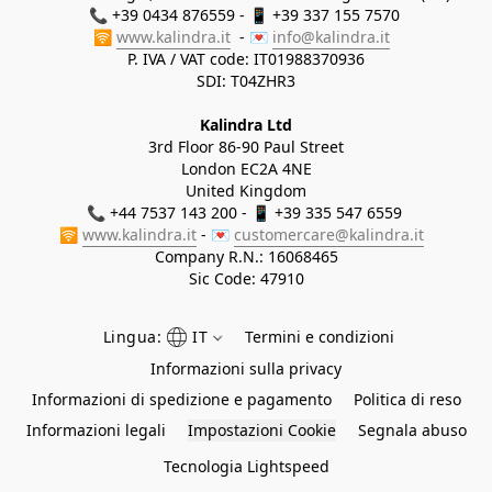
📞 +39 0434 876559 - 📱 +39 337 155 7570 

🛜 
www.kalindra.it
  - 💌 
info@kalindra.it
P. IVA / VAT code: IT01988370936
SDI: T04ZHR3
Kalindra Ltd
3rd Floor 86-90 Paul Street
London EC2A 4NE
United Kingdom
📞 +44 7537 143 200 - 📱 +39 335 547 6559 
🛜 
www.kalindra.it
 - 💌 
customercare@kalindra.it
Company R.N.:
16068465
Sic Code: 47910
Lingua:
IT
Termini e condizioni
Informazioni sulla privacy
Informazioni di spedizione e pagamento
Politica di reso
Informazioni legali
Impostazioni Cookie
Segnala abuso
Tecnologia Lightspeed