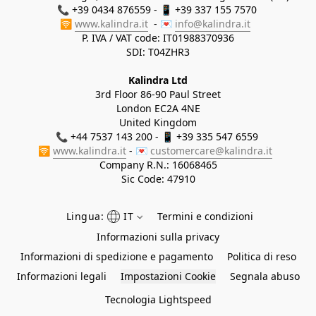
📞 +39 0434 876559 - 📱 +39 337 155 7570 

🛜 
www.kalindra.it
  - 💌 
info@kalindra.it
P. IVA / VAT code: IT01988370936
SDI: T04ZHR3
Kalindra Ltd
3rd Floor 86-90 Paul Street
London EC2A 4NE
United Kingdom
📞 +44 7537 143 200 - 📱 +39 335 547 6559 
🛜 
www.kalindra.it
 - 💌 
customercare@kalindra.it
Company R.N.:
16068465
Sic Code: 47910
Lingua:
IT
Termini e condizioni
Informazioni sulla privacy
Informazioni di spedizione e pagamento
Politica di reso
Informazioni legali
Impostazioni Cookie
Segnala abuso
Tecnologia Lightspeed