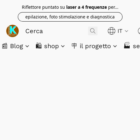
Riflettore puntato su
laser a 4 frequenze
per...
epilazione, foto stimolazione e diagnostica
IT
📰 Blog
🛍️ shop
🪧 il progetto
🏭 se