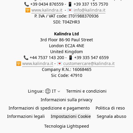
📞 +39 0434 876559 - 📱 +39 337 155 7570 

🛜 
www.kalindra.it
  - 💌 
info@kalindra.it
P. IVA / VAT code: IT01988370936
SDI: T04ZHR3
Kalindra Ltd
3rd Floor 86-90 Paul Street
London EC2A 4NE
United Kingdom
📞 +44 7537 143 200 - 📱 +39 335 547 6559 
🛜 
www.kalindra.it
 - 💌 
customercare@kalindra.it
Company R.N.:
16068465
Sic Code: 47910
Lingua:
IT
Termini e condizioni
Informazioni sulla privacy
Informazioni di spedizione e pagamento
Politica di reso
Informazioni legali
Impostazioni Cookie
Segnala abuso
Tecnologia Lightspeed