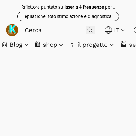
Riflettore puntato su
laser a 4 frequenze
per...
epilazione, foto stimolazione e diagnostica
IT
📰 Blog
🛍️ shop
🪧 il progetto
🏭 se