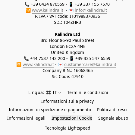
📞 +39 0434 876559 - 📱 +39 337 155 7570 

🛜 
www.kalindra.it
  - 💌 
info@kalindra.it
P. IVA / VAT code: IT01988370936
SDI: T04ZHR3
Kalindra Ltd
3rd Floor 86-90 Paul Street
London EC2A 4NE
United Kingdom
📞 +44 7537 143 200 - 📱 +39 335 547 6559 
🛜 
www.kalindra.it
 - 💌 
customercare@kalindra.it
Company R.N.:
16068465
Sic Code: 47910
Lingua:
IT
Termini e condizioni
Informazioni sulla privacy
Informazioni di spedizione e pagamento
Politica di reso
Informazioni legali
Impostazioni Cookie
Segnala abuso
Tecnologia Lightspeed