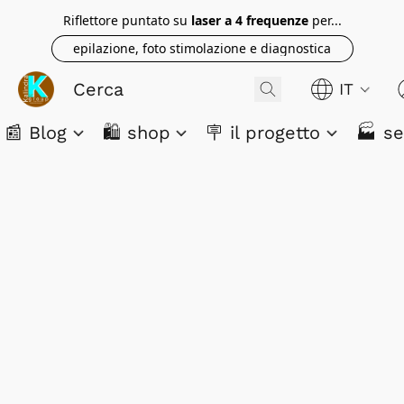
Riflettore puntato su
laser a 4 frequenze
per...
epilazione, foto stimolazione e diagnostica
IT
📰 Blog
🛍️ shop
🪧 il progetto
🏭 se