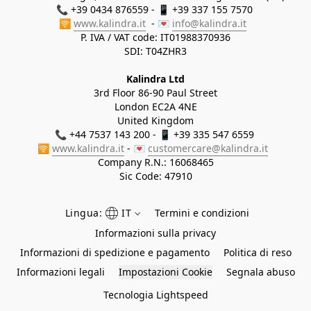
📞 +39 0434 876559 - 📱 +39 337 155 7570 

🛜 
www.kalindra.it
  - 💌 
info@kalindra.it
P. IVA / VAT code: IT01988370936
SDI: T04ZHR3
Kalindra Ltd
3rd Floor 86-90 Paul Street
London EC2A 4NE
United Kingdom
📞 +44 7537 143 200 - 📱 +39 335 547 6559 
🛜 
www.kalindra.it
 - 💌 
customercare@kalindra.it
Company R.N.:
16068465
Sic Code: 47910
Lingua:
IT
Termini e condizioni
Informazioni sulla privacy
Informazioni di spedizione e pagamento
Politica di reso
Informazioni legali
Impostazioni Cookie
Segnala abuso
Tecnologia Lightspeed