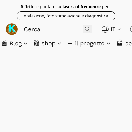
Riflettore puntato su
laser a 4 frequenze
per...
epilazione, foto stimolazione e diagnostica
IT
📰 Blog
🛍️ shop
🪧 il progetto
🏭 se