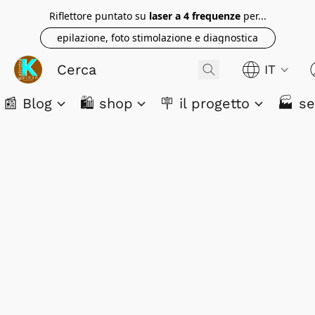
Riflettore puntato su
laser a 4 frequenze
per...
epilazione, foto stimolazione e diagnostica
IT
📰 Blog
🛍️ shop
🪧 il progetto
🏭 se