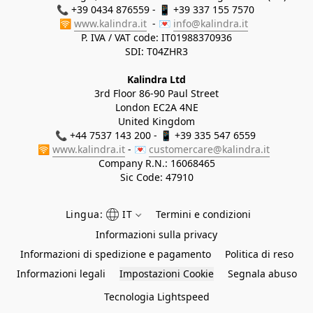
📞 +39 0434 876559 - 📱 +39 337 155 7570 

🛜 
www.kalindra.it
  - 💌 
info@kalindra.it
P. IVA / VAT code: IT01988370936
SDI: T04ZHR3
Kalindra Ltd
3rd Floor 86-90 Paul Street
London EC2A 4NE
United Kingdom
📞 +44 7537 143 200 - 📱 +39 335 547 6559 
🛜 
www.kalindra.it
 - 💌 
customercare@kalindra.it
Company R.N.:
16068465
Sic Code: 47910
Lingua:
IT
Termini e condizioni
Informazioni sulla privacy
Informazioni di spedizione e pagamento
Politica di reso
Informazioni legali
Impostazioni Cookie
Segnala abuso
Tecnologia Lightspeed