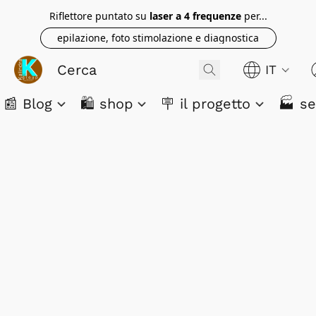
Riflettore puntato su
laser a 4 frequenze
per...
epilazione, foto stimolazione e diagnostica
IT
📰 Blog
🛍️ shop
🪧 il progetto
🏭 se