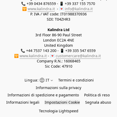
📞 +39 0434 876559 - 📱 +39 337 155 7570 

🛜 
www.kalindra.it
  - 💌 
info@kalindra.it
P. IVA / VAT code: IT01988370936
SDI: T04ZHR3
Kalindra Ltd
3rd Floor 86-90 Paul Street
London EC2A 4NE
United Kingdom
📞 +44 7537 143 200 - 📱 +39 335 547 6559 
🛜 
www.kalindra.it
 - 💌 
customercare@kalindra.it
Company R.N.:
16068465
Sic Code: 47910
Lingua:
IT
Termini e condizioni
Informazioni sulla privacy
Informazioni di spedizione e pagamento
Politica di reso
Informazioni legali
Impostazioni Cookie
Segnala abuso
Tecnologia Lightspeed