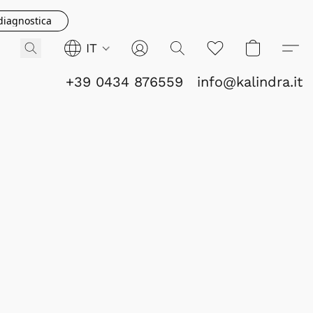
 diagnostica
IT
+39 0434 876559
info@kalindra.it