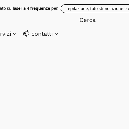
tato su
laser a 4 frequenze
per...
epilazione, foto stimolazione e
rvizi
📬 contatti