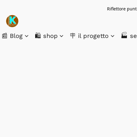
Riflettore pun
📰 Blog
🛍️ shop
🪧 il progetto
🏭 se