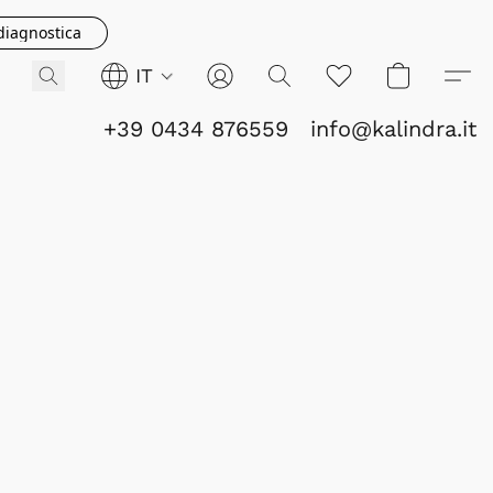
 diagnostica
IT
+39 0434 876559
info@kalindra.it