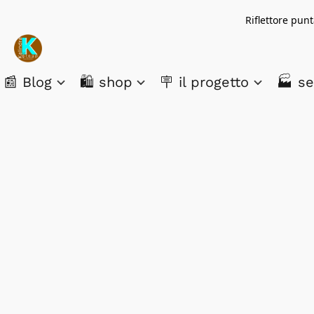
Riflettore pun
📰 Blog
🛍️ shop
🪧 il progetto
🏭 se