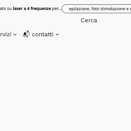
tato su
laser a 4 frequenze
per...
epilazione, foto stimolazione e
rvizi
📬 contatti