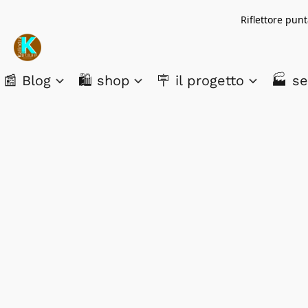
Riflettore pun
📰 Blog
🛍️ shop
🪧 il progetto
🏭 se