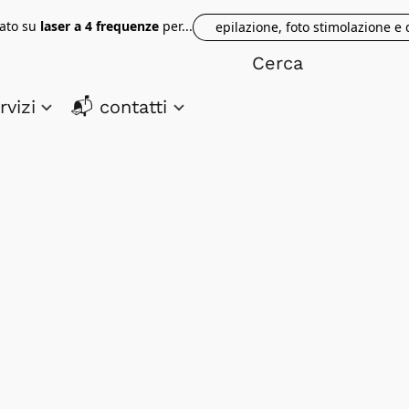
tato su
laser a 4 frequenze
per...
epilazione, foto stimolazione e
rvizi
📬 contatti