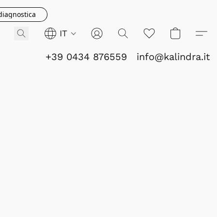
 diagnostica
IT
+39 0434 876559
info@kalindra.it