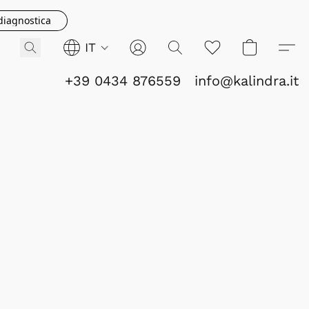
 diagnostica
IT
+39 0434 876559
info@kalindra.it