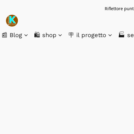
Riflettore pun
📰 Blog
🛍️ shop
🪧 il progetto
🏭 se