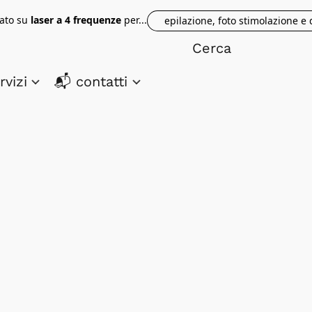
tato su
laser a 4 frequenze
per...
epilazione, foto stimolazione e
rvizi
📬 contatti