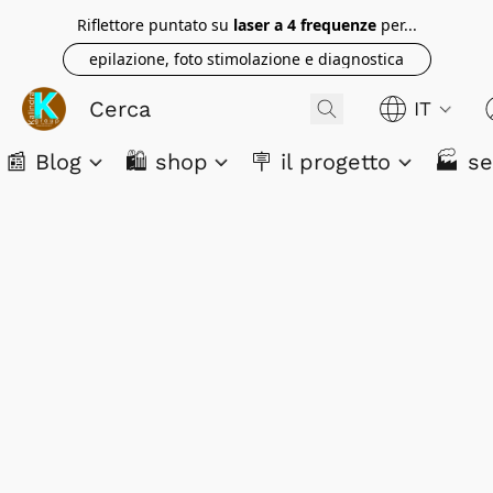
Riflettore puntato su
laser a 4 frequenze
per...
epilazione, foto stimolazione e diagnostica
IT
📰 Blog
🛍️ shop
🪧 il progetto
🏭 se