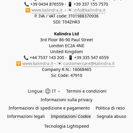
📞 +39 0434 876559 - 📱 +39 337 155 7570 

🛜 
www.kalindra.it
  - 💌 
info@kalindra.it
P. IVA / VAT code: IT01988370936
SDI: T04ZHR3
Kalindra Ltd
3rd Floor 86-90 Paul Street
London EC2A 4NE
United Kingdom
📞 +44 7537 143 200 - 📱 +39 335 547 6559 
🛜 
www.kalindra.it
 - 💌 
customercare@kalindra.it
Company R.N.:
16068465
Sic Code: 47910
Lingua:
IT
Termini e condizioni
Informazioni sulla privacy
Informazioni di spedizione e pagamento
Politica di reso
Informazioni legali
Impostazioni Cookie
Segnala abuso
Tecnologia Lightspeed