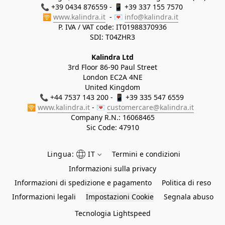
📞 +39 0434 876559 - 📱 +39 337 155 7570 

🛜 
www.kalindra.it
  - 💌 
info@kalindra.it
P. IVA / VAT code: IT01988370936
SDI: T04ZHR3
Kalindra Ltd
3rd Floor 86-90 Paul Street
London EC2A 4NE
United Kingdom
📞 +44 7537 143 200 - 📱 +39 335 547 6559 
🛜 
www.kalindra.it
 - 💌 
customercare@kalindra.it
Company R.N.:
16068465
Sic Code: 47910
Lingua:
IT
Termini e condizioni
Informazioni sulla privacy
Informazioni di spedizione e pagamento
Politica di reso
Informazioni legali
Impostazioni Cookie
Segnala abuso
Tecnologia Lightspeed