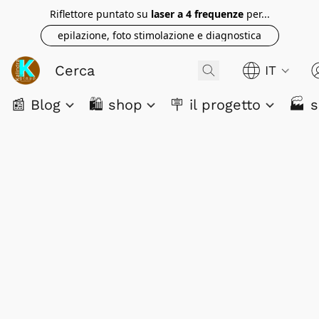
Riflettore puntato su
laser a 4 frequenze
per...
epilazione, foto stimolazione e diagnostica
IT
📰 Blog
🛍️ shop
🪧 il progetto
🏭 s