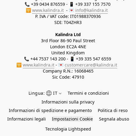
📞 +39 0434 876559 - 📱 +39 337 155 7570 

🛜 
www.kalindra.it
  - 💌 
info@kalindra.it
P. IVA / VAT code: IT01988370936
SDI: T04ZHR3
Kalindra Ltd
3rd Floor 86-90 Paul Street
London EC2A 4NE
United Kingdom
📞 +44 7537 143 200 - 📱 +39 335 547 6559 
🛜 
www.kalindra.it
 - 💌 
customercare@kalindra.it
Company R.N.:
16068465
Sic Code: 47910
Lingua:
IT
Termini e condizioni
Informazioni sulla privacy
Informazioni di spedizione e pagamento
Politica di reso
Informazioni legali
Impostazioni Cookie
Segnala abuso
Tecnologia Lightspeed