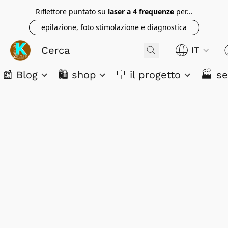
Riflettore puntato su
laser a 4 frequenze
per...
epilazione, foto stimolazione e diagnostica
IT
📰 Blog
🛍️ shop
🪧 il progetto
🏭 se