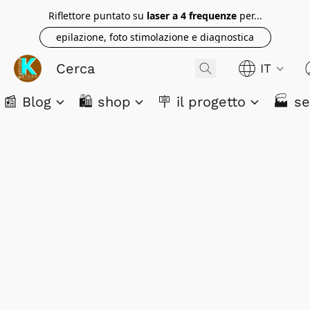
Riflettore puntato su
laser a 4 frequenze
per...
epilazione, foto stimolazione e diagnostica
IT
📰 Blog
🛍️ shop
🪧 il progetto
🏭 se