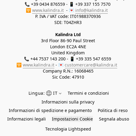
📞 +39 0434 876559 - 📱 +39 337 155 7570 

🛜 
www.kalindra.it
  - 💌 
info@kalindra.it
P. IVA / VAT code: IT01988370936
SDI: T04ZHR3
Kalindra Ltd
3rd Floor 86-90 Paul Street
London EC2A 4NE
United Kingdom
📞 +44 7537 143 200 - 📱 +39 335 547 6559 
🛜 
www.kalindra.it
 - 💌 
customercare@kalindra.it
Company R.N.:
16068465
Sic Code: 47910
Lingua:
IT
Termini e condizioni
Informazioni sulla privacy
Informazioni di spedizione e pagamento
Politica di reso
Informazioni legali
Impostazioni Cookie
Segnala abuso
Tecnologia Lightspeed