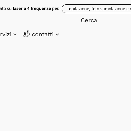
tato su
laser a 4 frequenze
per...
epilazione, foto stimolazione e
rvizi
📬 contatti