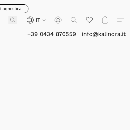
 diagnostica
IT
+39 0434 876559
info@kalindra.it