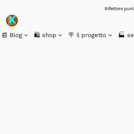
Riflettore pun
📰 Blog
🛍️ shop
🪧 il progetto
🏭 se