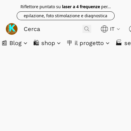
Riflettore puntato su
laser a 4 frequenze
per...
epilazione, foto stimolazione e diagnostica
IT
📰 Blog
🛍️ shop
🪧 il progetto
🏭 se