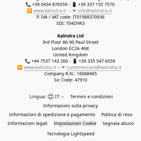
📞 +39 0434 876559 - 📱 +39 337 155 7570 

🛜 
www.kalindra.it
  - 💌 
info@kalindra.it
P. IVA / VAT code: IT01988370936
SDI: T04ZHR3
Kalindra Ltd
3rd Floor 86-90 Paul Street
London EC2A 4NE
United Kingdom
📞 +44 7537 143 200 - 📱 +39 335 547 6559 
🛜 
www.kalindra.it
 - 💌 
customercare@kalindra.it
Company R.N.:
16068465
Sic Code: 47910
Lingua:
IT
Termini e condizioni
Informazioni sulla privacy
Informazioni di spedizione e pagamento
Politica di reso
Informazioni legali
Impostazioni Cookie
Segnala abuso
Tecnologia Lightspeed