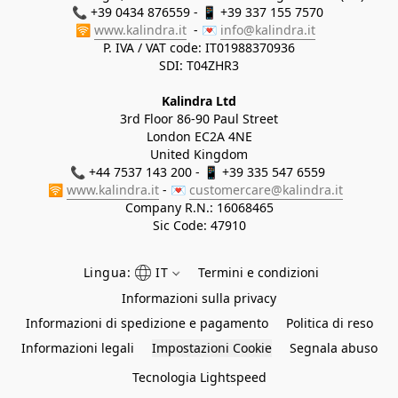
📞 +39 0434 876559 - 📱 +39 337 155 7570 

🛜 
www.kalindra.it
  - 💌 
info@kalindra.it
P. IVA / VAT code: IT01988370936
SDI: T04ZHR3
Kalindra Ltd
3rd Floor 86-90 Paul Street
London EC2A 4NE
United Kingdom
📞 +44 7537 143 200 - 📱 +39 335 547 6559 
🛜 
www.kalindra.it
 - 💌 
customercare@kalindra.it
Company R.N.:
16068465
Sic Code: 47910
Lingua:
IT
Termini e condizioni
Informazioni sulla privacy
Informazioni di spedizione e pagamento
Politica di reso
Informazioni legali
Impostazioni Cookie
Segnala abuso
Tecnologia Lightspeed