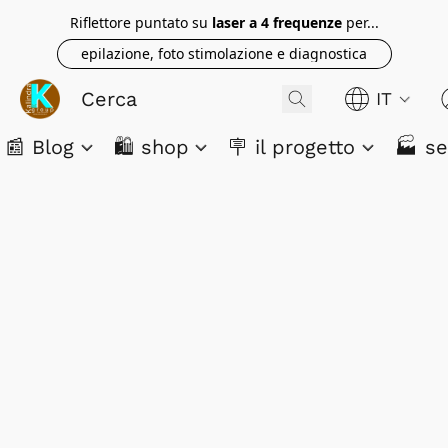
Riflettore puntato su
laser a 4 frequenze
per...
epilazione, foto stimolazione e diagnostica
IT
📰 Blog
🛍️ shop
🪧 il progetto
🏭 se