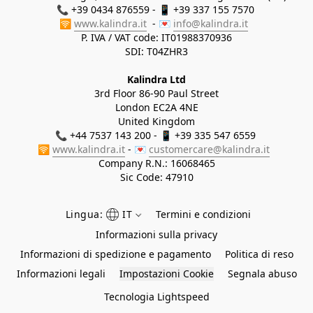
📞 +39 0434 876559 - 📱 +39 337 155 7570 

🛜 
www.kalindra.it
  - 💌 
info@kalindra.it
P. IVA / VAT code: IT01988370936
SDI: T04ZHR3
Kalindra Ltd
3rd Floor 86-90 Paul Street
London EC2A 4NE
United Kingdom
📞 +44 7537 143 200 - 📱 +39 335 547 6559 
🛜 
www.kalindra.it
 - 💌 
customercare@kalindra.it
Company R.N.:
16068465
Sic Code: 47910
Lingua:
IT
Termini e condizioni
Informazioni sulla privacy
Informazioni di spedizione e pagamento
Politica di reso
Informazioni legali
Impostazioni Cookie
Segnala abuso
Tecnologia Lightspeed