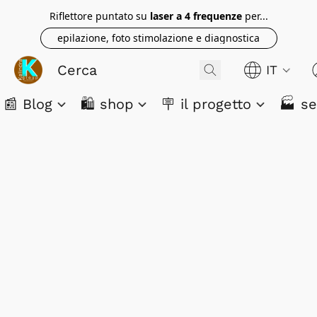
Riflettore puntato su
laser a 4 frequenze
per...
epilazione, foto stimolazione e diagnostica
IT
📰 Blog
🛍️ shop
🪧 il progetto
🏭 se