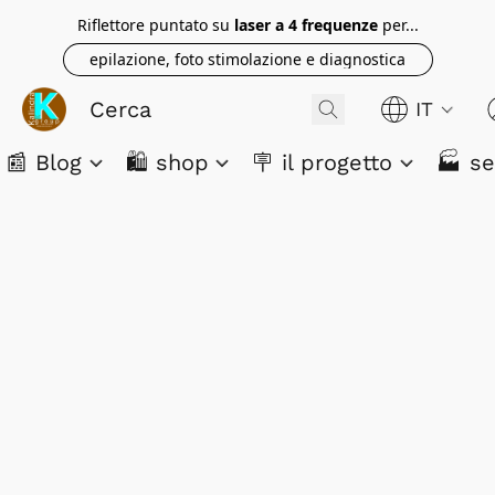
Riflettore puntato su
laser a 4 frequenze
per...
epilazione, foto stimolazione e diagnostica
IT
📰 Blog
🛍️ shop
🪧 il progetto
🏭 se