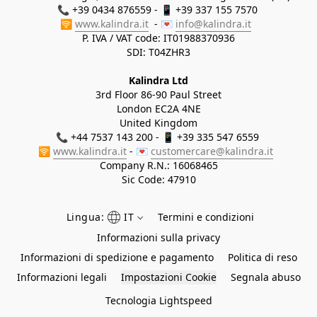
📞 +39 0434 876559 - 📱 +39 337 155 7570 

🛜 
www.kalindra.it
  - 💌 
info@kalindra.it
P. IVA / VAT code: IT01988370936
SDI: T04ZHR3
Kalindra Ltd
3rd Floor 86-90 Paul Street
London EC2A 4NE
United Kingdom
📞 +44 7537 143 200 - 📱 +39 335 547 6559 
🛜 
www.kalindra.it
 - 💌 
customercare@kalindra.it
Company R.N.:
16068465
Sic Code: 47910
Lingua:
IT
Termini e condizioni
Informazioni sulla privacy
Informazioni di spedizione e pagamento
Politica di reso
Informazioni legali
Impostazioni Cookie
Segnala abuso
Tecnologia Lightspeed