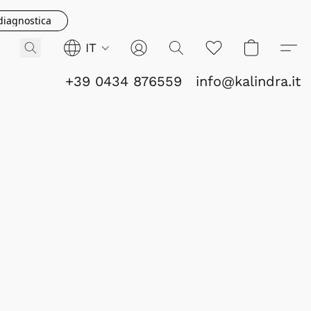
 diagnostica
IT
+39 0434 876559
info@kalindra.it