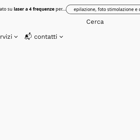
tato su
laser a 4 frequenze
per...
epilazione, foto stimolazione e
rvizi
📬 contatti