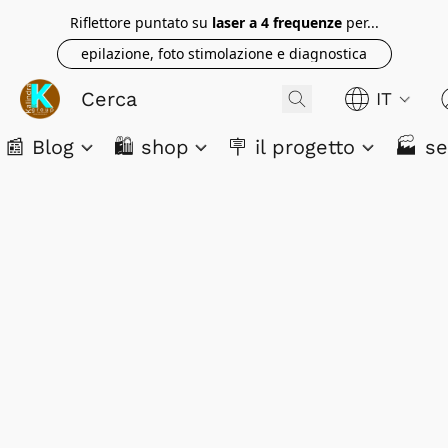
Riflettore puntato su
laser a 4 frequenze
per...
epilazione, foto stimolazione e diagnostica
IT
📰 Blog
🛍️ shop
🪧 il progetto
🏭 se