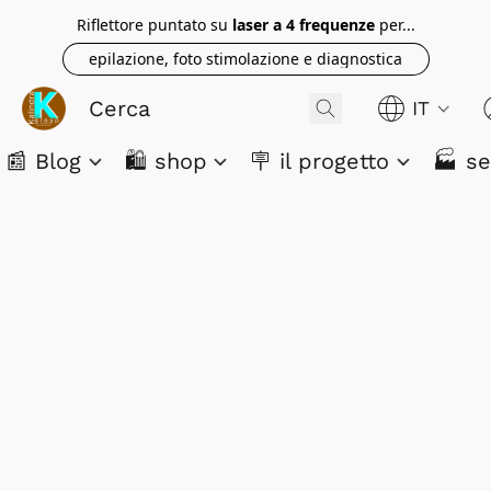
Riflettore puntato su
laser a 4 frequenze
per...
epilazione, foto stimolazione e diagnostica
IT
📰 Blog
🛍️ shop
🪧 il progetto
🏭 se