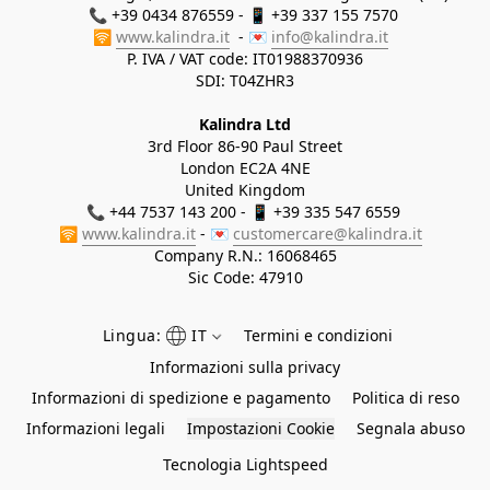
📞 +39 0434 876559 - 📱 +39 337 155 7570 

🛜 
www.kalindra.it
  - 💌 
info@kalindra.it
P. IVA / VAT code: IT01988370936
SDI: T04ZHR3
Kalindra Ltd
3rd Floor 86-90 Paul Street
London EC2A 4NE
United Kingdom
📞 +44 7537 143 200 - 📱 +39 335 547 6559 
🛜 
www.kalindra.it
 - 💌 
customercare@kalindra.it
Company R.N.:
16068465
Sic Code: 47910
Lingua:
IT
Termini e condizioni
Informazioni sulla privacy
Informazioni di spedizione e pagamento
Politica di reso
Informazioni legali
Impostazioni Cookie
Segnala abuso
Tecnologia Lightspeed