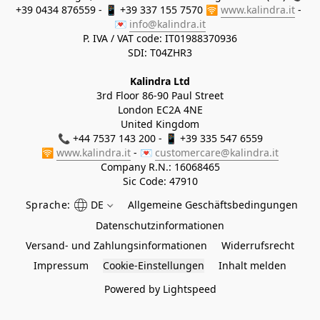
+39 0434 876559 - 📱 +39 337 155 7570 🛜 
www.kalindra.it
 - 
💌 
info@kalindra.it
P. IVA / VAT code: IT01988370936
SDI: T04ZHR3
Kalindra Ltd
3rd Floor 86-90 Paul Street
London EC2A 4NE
United Kingdom
📞 +44 7537 143 200 - 📱 +39 335 547 6559
🛜 
www.kalindra.it
 - 💌 
customercare@kalindra.it
Company R.N.:
16068465
Sic Code: 47910
Sprache:
DE
Allgemeine Geschäftsbedingungen
Datenschutzinformationen
Versand- und Zahlungsinformationen
Widerrufsrecht
Impressum
Cookie-Einstellungen
Inhalt melden
Powered by Lightspeed