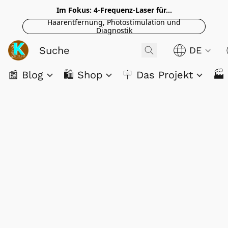
Im Fokus: 4-Frequenz-Laser für...
Haarentfernung, Photostimulation und
Diagnostik
DE
📰 Blog
🛍️ Shop
🪧 Das Projekt
🏭