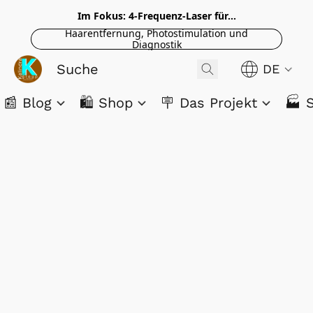
Im Fokus: 4-Frequenz-Laser für...
Haarentfernung, Photostimulation und
Diagnostik
DE
📰 Blog
🛍️ Shop
🪧 Das Projekt
🏭 