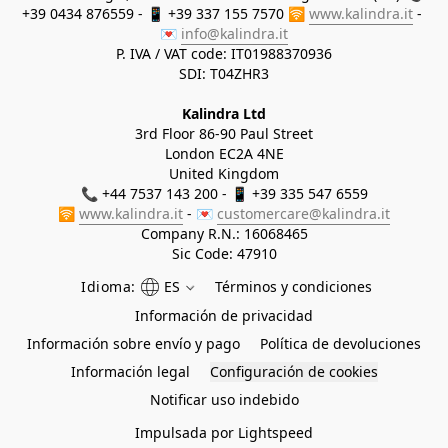
+39 0434 876559 - 📱 +39 337 155 7570 🛜 
www.kalindra.it
 - 
💌 
info@kalindra.it
P. IVA / VAT code: IT01988370936
SDI: T04ZHR3
Kalindra Ltd
3rd Floor 86-90 Paul Street
London EC2A 4NE
United Kingdom
📞 +44 7537 143 200 - 📱 +39 335 547 6559
🛜 
www.kalindra.it
 - 💌 
customercare@kalindra.it
Company R.N.:
16068465
Sic Code: 47910
Idioma:
ES
Términos y condiciones
Información de privacidad
Información sobre envío y pago
Política de devoluciones
Información legal
Configuración de cookies
Notificar uso indebido
Impulsada por Lightspeed