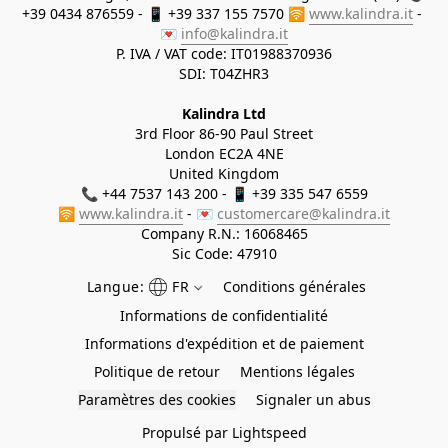
+39 0434 876559 - 📱 +39 337 155 7570 🛜 
www.kalindra.it
 - 
💌 
info@kalindra.it
P. IVA / VAT code: IT01988370936
SDI: T04ZHR3
Kalindra Ltd
3rd Floor 86-90 Paul Street
London EC2A 4NE
United Kingdom
📞 +44 7537 143 200 - 📱 +39 335 547 6559
🛜 
www.kalindra.it
 - 💌 
customercare@kalindra.it
Company R.N.:
16068465
Sic Code: 47910
Langue:
FR
Conditions générales
Informations de confidentialité
Informations d'expédition et de paiement
Politique de retour
Mentions légales
Paramètres des cookies
Signaler un abus
Propulsé par Lightspeed