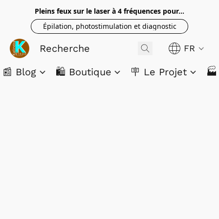
Pleins feux sur le laser à 4 fréquences pour...
Épilation, photostimulation et diagnostic
FR
📰 Blog
🛍️ Boutique
🪧 Le Projet
🏭