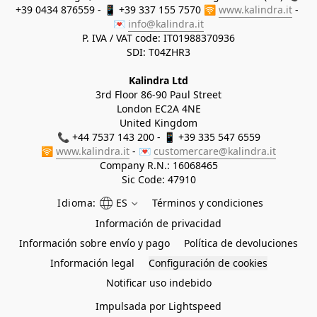
+39 0434 876559 - 📱 +39 337 155 7570 🛜 
www.kalindra.it
 - 
💌 
info@kalindra.it
P. IVA / VAT code: IT01988370936
SDI: T04ZHR3
Kalindra Ltd
3rd Floor 86-90 Paul Street
London EC2A 4NE
United Kingdom
📞 +44 7537 143 200 - 📱 +39 335 547 6559
🛜 
www.kalindra.it
 - 💌 
customercare@kalindra.it
Company R.N.:
16068465
Sic Code: 47910
Idioma:
ES
Términos y condiciones
Información de privacidad
Información sobre envío y pago
Política de devoluciones
Información legal
Configuración de cookies
Notificar uso indebido
Impulsada por Lightspeed