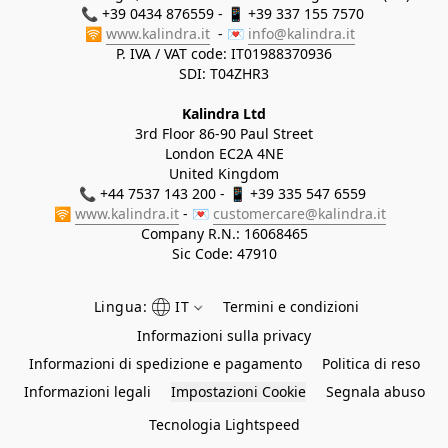
📞 +39 0434 876559 - 📱 +39 337 155 7570 

🛜 
www.kalindra.it
  - 💌 
info@kalindra.it
P. IVA / VAT code: IT01988370936
SDI: T04ZHR3
Kalindra Ltd
3rd Floor 86-90 Paul Street
London EC2A 4NE
United Kingdom
📞 +44 7537 143 200 - 📱 +39 335 547 6559 
🛜 
www.kalindra.it
 - 💌 
customercare@kalindra.it
Company R.N.:
16068465
Sic Code: 47910
Lingua:
IT
Termini e condizioni
Informazioni sulla privacy
Informazioni di spedizione e pagamento
Politica di reso
Informazioni legali
Impostazioni Cookie
Segnala abuso
Tecnologia Lightspeed