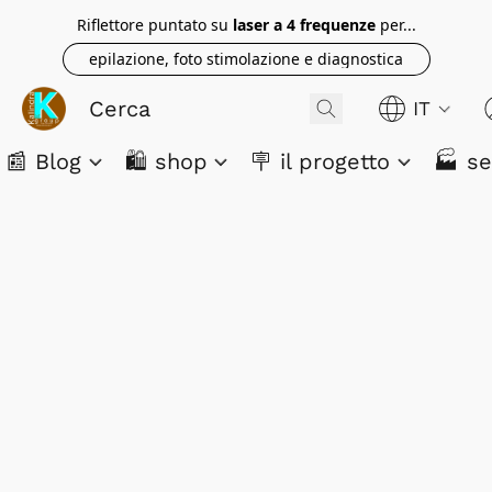
Riflettore puntato su
laser a 4 frequenze
per...
epilazione, foto stimolazione e diagnostica
IT
📰 Blog
🛍️ shop
🪧 il progetto
🏭 se