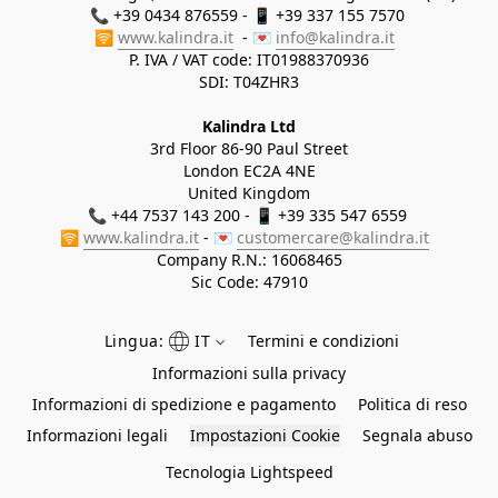
📞 +39 0434 876559 - 📱 +39 337 155 7570 

🛜 
www.kalindra.it
  - 💌 
info@kalindra.it
P. IVA / VAT code: IT01988370936
SDI: T04ZHR3
Kalindra Ltd
3rd Floor 86-90 Paul Street
London EC2A 4NE
United Kingdom
📞 +44 7537 143 200 - 📱 +39 335 547 6559 
🛜 
www.kalindra.it
 - 💌 
customercare@kalindra.it
Company R.N.:
16068465
Sic Code: 47910
Lingua:
IT
Termini e condizioni
Informazioni sulla privacy
Informazioni di spedizione e pagamento
Politica di reso
Informazioni legali
Impostazioni Cookie
Segnala abuso
Tecnologia Lightspeed