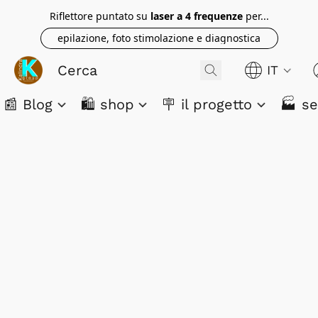
Riflettore puntato su
laser a 4 frequenze
per...
epilazione, foto stimolazione e diagnostica
IT
📰 Blog
🛍️ shop
🪧 il progetto
🏭 se